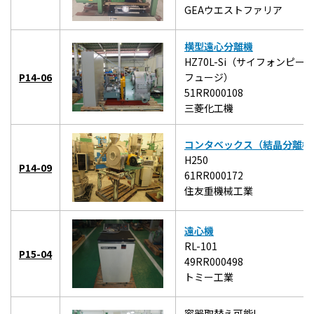
GEAウエストファリア
横型遠心分離機
HZ70L-Si（サイフォンピ
P14-06
フュージ）
51RR000108
三菱化工機
コンタベックス（結晶分離機
H250
P14-09
61RR000172
住友重機械工業
遠心機
RL-101
P15-04
49RR000498
トミー工業
容器取替え可能!