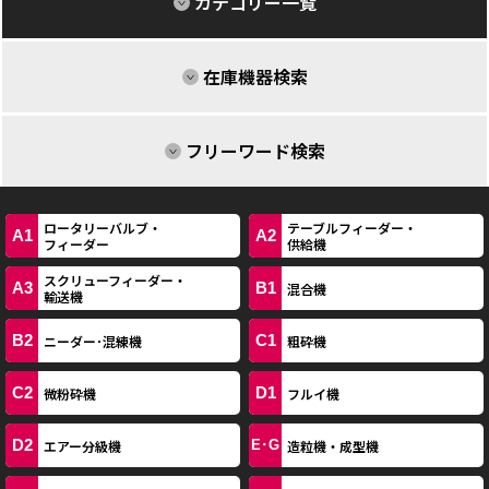
カテゴリー一覧
在庫機器検索
フリーワード検索
ロータリーバルブ・
テーブルフィーダー・
A1
A2
フィーダー
供給機
スクリューフィーダー・
A3
B1
混合機
輸送機
B2
C1
ニーダー･混練機
粗砕機
C2
D1
微粉砕機
フルイ機
D2
エアー分級機
造粒機・成型機
E･G