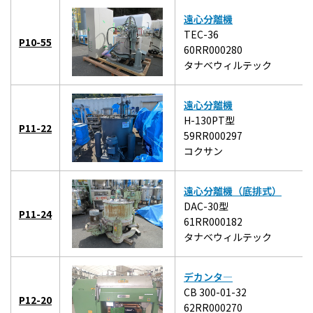
遠心分離機
TEC-36
P10-55
60RR000280
タナベウィルテック
遠心分離機
H-130PT型
P11-22
59RR000297
コクサン
遠心分離機（底排式）
DAC-30型
P11-24
61RR000182
タナベウィルテック
デカンタ―
CB 300-01-32
P12-20
62RR000270