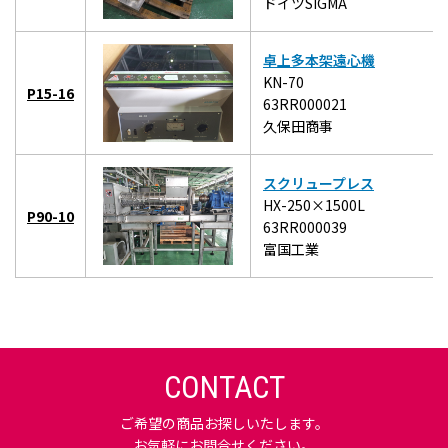
ドイツSIGMA
卓上多本架遠心機
KN-70
P15-16
63RR000021
久保田商事
スクリュープレス
HX-250×1500L
P90-10
63RR000039
富国工業
CONTACT
ご希望の商品お探しいたします。
お気軽にお問合せください。