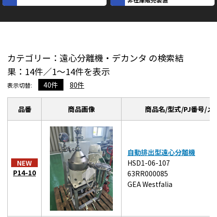
カテゴリー：遠心分離機・デカンタ の検索結
果：14件／1～14件を表示
40件
80件
表示切替:
品番
商品画像
商品名/型式/PJ番号/
自動排出型遠心分離機
NEW
HSD1-06-107
P14-10
63RR000085
GEA Westfalia