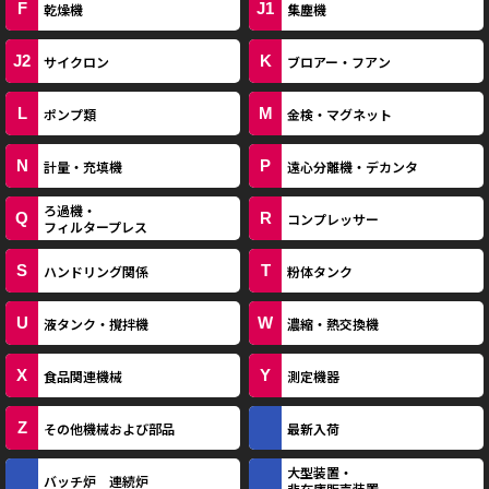
F
J1
乾燥機
集塵機
J2
K
サイクロン
ブロアー・フアン
L
M
ポンプ類
金検・マグネット
N
P
計量・充填機
遠心分離機・デカンタ
ろ過機・
Q
R
コンプレッサー
フィルタープレス
S
T
ハンドリング関係
粉体タンク
U
W
液タンク・撹拌機
濃縮・熱交換機
X
Y
食品関連機械
測定機器
Z
その他機械および部品
最新入荷
大型装置・
バッチ炉 連続炉
非在庫販売装置