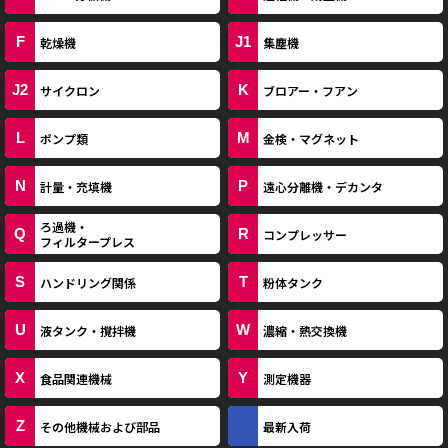
F
J1
乾燥機
集塵機
J2
K
サイクロン
ブロアー・フアン
L
M
ポンプ類
金検・マグネット
N
P
計量・充填機
遠心分離機・デカンタ
ろ過機・
Q
R
コンプレッサー
フィルタープレス
S
T
ハンドリング関係
粉体タンク
U
W
液タンク・撹拌機
濃縮・熱交換機
X
Y
食品関連機械
測定機器
Z
その他機械および部品
最新入荷