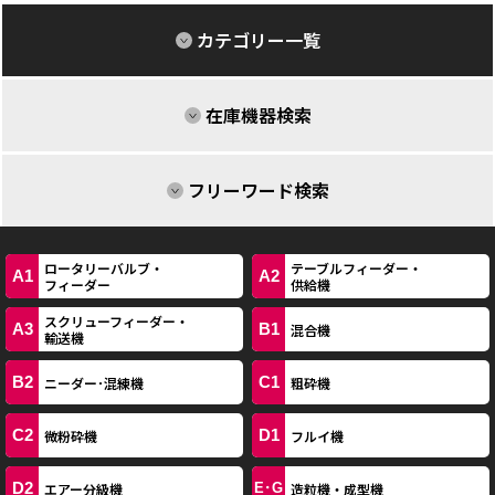
カテゴリー一覧
在庫機器検索
フリーワード検索
ロータリーバルブ・
テーブルフィーダー・
A1
A2
フィーダー
供給機
スクリューフィーダー・
A3
B1
混合機
輸送機
B2
C1
ニーダー･混練機
粗砕機
C2
D1
微粉砕機
フルイ機
D2
エアー分級機
造粒機・成型機
E･G