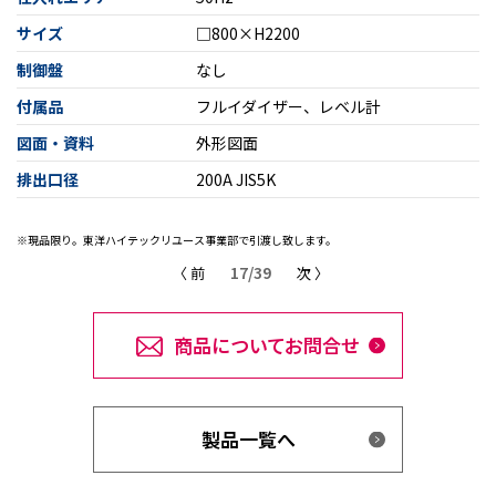
サイズ
□800×H2200
制御盤
なし
付属品
フルイダイザー、レベル計
図面・資料
外形図面
排出口径
200A JIS5K
※現品限り。東洋ハイテックリユース事業部で引渡し致します。
17/39
〈 前
次 〉
商品についてお問合せ
製品一覧へ