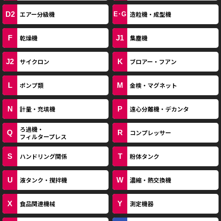
D2
エアー分級機
造粒機・成型機
E･G
F
J1
乾燥機
集塵機
J2
K
サイクロン
ブロアー・フアン
L
M
ポンプ類
金検・マグネット
N
P
計量・充填機
遠心分離機・デカンタ
ろ過機・
Q
R
コンプレッサー
フィルタープレス
S
T
ハンドリング関係
粉体タンク
U
W
液タンク・撹拌機
濃縮・熱交換機
X
Y
食品関連機械
測定機器