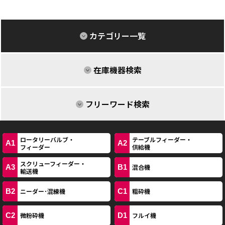
カテゴリー一覧
在庫機器検索
フリーワード検索
ロータリーバルブ・
テーブルフィーダー・
A1
A2
フィーダー
供給機
スクリューフィーダー・
A3
B1
混合機
輸送機
B2
C1
ニーダー･混練機
粗砕機
C2
D1
微粉砕機
フルイ機